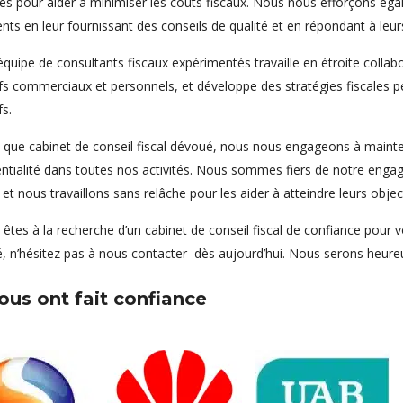
ues pour aider à minimiser les coûts fiscaux. Nous nous efforçons ég
ents en leur fournissant des conseils de qualité et en répondant à le
quipe de consultants fiscaux expérimentés travaille en étroite collab
fs commerciaux et personnels, et développe des stratégies fiscales pe
fs.
 que cabinet de conseil fiscal dévoué, nous nous engageons à maintenir
ntialité dans toutes nos activités. Nous sommes fiers de notre engage
, et nous travaillons sans relâche pour les aider à atteindre leurs object
 êtes à la recherche d’un cabinet de conseil fiscal de confiance pour 
té, n’hésitez pas à nous contacter dès aujourd’hui. Nous serons heureu
nous ont fait confiance