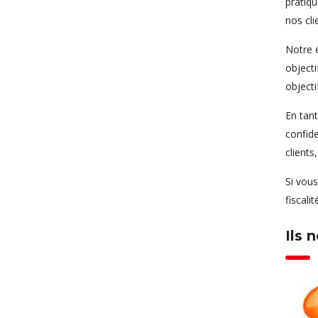
pratiq
nos cli
Notre é
objecti
objecti
En tant
confide
clients
Si vous
fiscali
Ils 