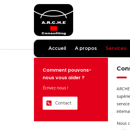
Accueil
A propos
Services
Cons
Comment pouvons-
nous vous aider ?
Écrivez nous !
ARCHE C
supéri
Contact
service
interna
Nous co